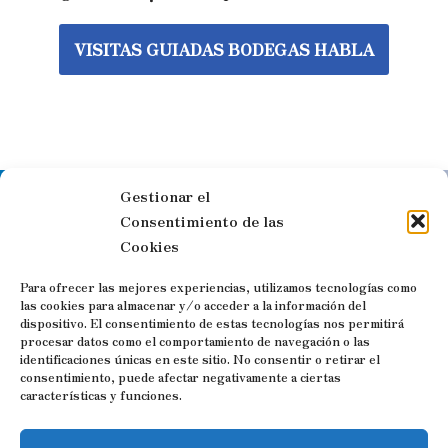
VISITAS GUIADAS BODEGAS HABLA
Gestionar el
Síguenos en las redes sociales
Consentimiento de las
Cookies
Para ofrecer las mejores experiencias, utilizamos tecnologías como
las cookies para almacenar y/o acceder a la información del
dispositivo. El consentimiento de estas tecnologías nos permitirá
Visitas guiadas y Free Tours por
procesar datos como el comportamiento de navegación o las
identificaciones únicas en este sitio. No consentir o retirar el
Trujillo
consentimiento, puede afectar negativamente a ciertas
características y funciones.
Contacto: