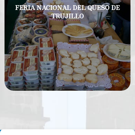
FERIA NACIONAL DEL QUESO DE
TRUJILLO