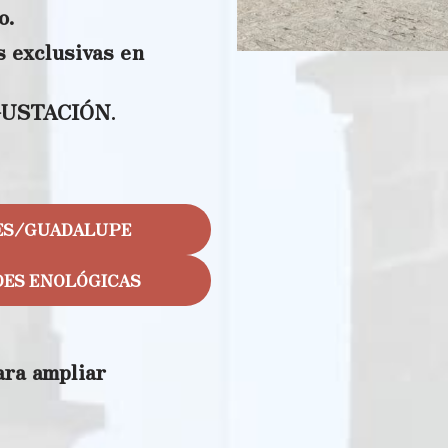
o.
s exclusivas en
EGUSTACIÓN
.
ES/GUADALUPE
DES ENOLÓGICAS
ara ampliar