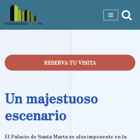
Saltar
al
contenido
RESERVA TU VISITA
Un majestuoso
escenario
El Palacio de Santa Marta se alza imponente en la