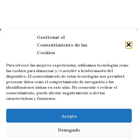
Gestionar el
Síguenos en las redes sociales
Consentimiento de las
Cookies
Para ofrecer las mejores experiencias, utilizamos tecnologías como
las cookies para almacenar y/o acceder a la información del
dispositivo. El consentimiento de estas tecnologías nos permitirá
Visitas guiadas y Free Tours por
procesar datos como el comportamiento de navegación o las
identificaciones únicas en este sitio. No consentir o retirar el
Trujillo
consentimiento, puede afectar negativamente a ciertas
características y funciones.
Contacto:
Acepto
Denegado
C. Zurradores, 7, 10200 Trujillo, Cáceres