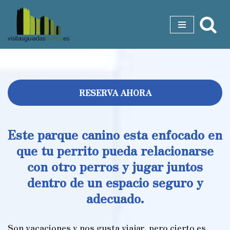
Saltar
al
contenido
RESERVA AHORA
Este parque canino esta enfocado en
que tu perrito pueda relacionarse
con otro perros y jugar juntos
dentro de un espacio seguro y
adecuado.
Son vacaciones y nos gusta viajar, pero cierto es