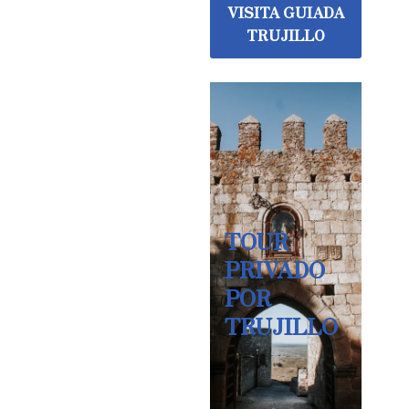
VISITA GUIADA
TRUJILLO
TOUR
PRIVADO
POR
TRUJILLO