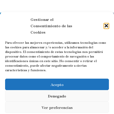
Gestionar el
Síguenos en las redes sociales
Consentimiento de las
Cookies
Para ofrecer las mejores experiencias, utilizamos tecnologías como
las cookies para almacenar y/o acceder a la información del
dispositivo. El consentimiento de estas tecnologías nos permitirá
Visitas guiadas y Free Tours por
procesar datos como el comportamiento de navegación o las
identificaciones únicas en este sitio. No consentir o retirar el
Trujillo
consentimiento, puede afectar negativamente a ciertas
características y funciones.
Contacto:
Acepto
Denegado
C. Zurradores, 7, 10200 Trujillo, Cáceres
Correo elec.:
info@visitasguiadastrujillo.es
Ver preferencias