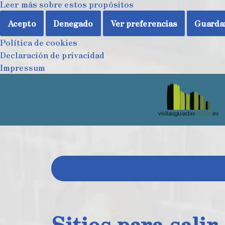
Leer más sobre estos propósitos
Acepto
Denegado
Ver preferencias
Guardar
Política de cookies
Declaración de privacidad
Impressum
Saltar
al
contenido
Sitios para salir