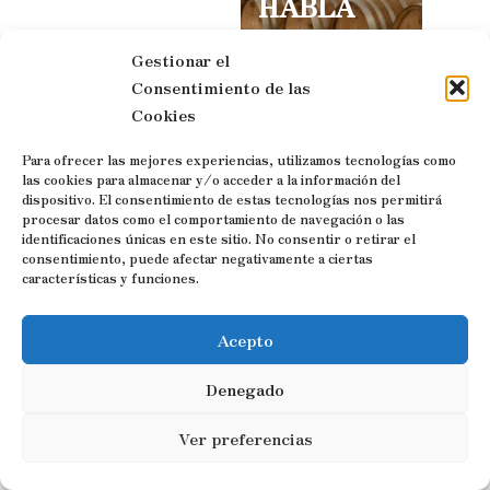
HABLA
Gestionar el
Consentimiento de las
Cookies
Para ofrecer las mejores experiencias, utilizamos tecnologías como
las cookies para almacenar y/o acceder a la información del
Esta
visita enológica
dispositivo. El consentimiento de estas tecnologías nos permitirá
con
CATA DE VINO
procesar datos como el comportamiento de navegación o las
identificaciones únicas en este sitio. No consentir o retirar el
INCLUIDA
se
consentimiento, puede afectar negativamente a ciertas
diversifica en 3 tipos
características y funciones.
diferentes de visitas
a las Bodegas Habla.
Acepto
¡Reserva pronto!
Denegado
VISITAS
Ver preferencias
GUIADAS
BODEGAS