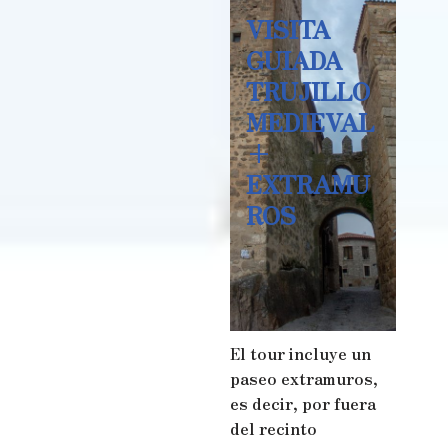
VISITA
GUIADA
TRUJILLO
MEDIEVAL
+
EXTRAMU
ROS
El tour incluye un
paseo extramuros,
es decir, por fuera
del recinto