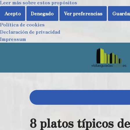
Leer más sobre estos propósitos
Acepto
Denegado
Ver preferencias
Guardar
Política de cookies
Declaración de privacidad
Impressum
Saltar
al
contenido
8 platos típicos de