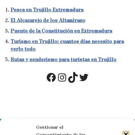
Pesca en Trujillo Extremadura
El Alcazarejo de los Altamirano
Puente de la Constitución en Extremadura
Turismo en Trujillo: cuantos días necesito para
verlo todo
Rutas y senderismo para turistas en Trujillo
Gestionar el
Síguenos en las redes sociales
Consentimiento de las